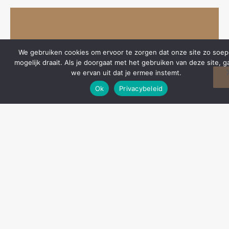
Vanaf € 15,-
We gebruiken cookies om ervoor te zorgen dat onze site zo soep
voor 2 personen
mogelijk draait. Als je doorgaat met het gebruiken van deze site, g
we ervan uit dat je ermee instemt.
Ok
Privacybeleid
Vandaag besteld =
morgen op halen