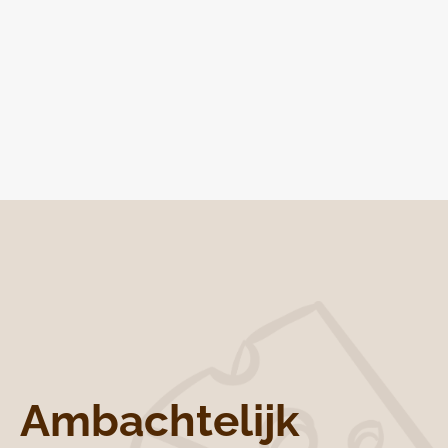
K
E
R
S
T
P
A
K
K
E
T
T
E
N
Ambachtelijk